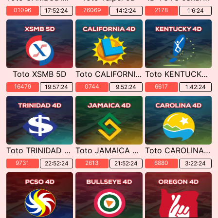
01096
76069
2178
17:52:23
14:2:23
1:6:23
Toto XSMB 5D
Toto CALIFORNIA 4D
Toto KENTUCKY 4D
16479
0744
6617
19:57:23
9:52:23
1:42:23
Toto TRINIDAD & TOBAGO 4D
Toto JAMAICA 4D
Toto CAROLINA 4D
9731
2613
6880
22:52:23
21:52:23
3:22:23