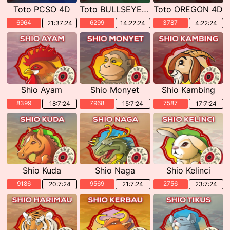
Toto PCSO 4D
Toto BULLSEYE 4D
Toto OREGON 4D
6964
6299
3787
21:37:23
14:22:23
4:22:23
Shio Ayam
Shio Monyet
Shio Kambing
8399
7968
7587
18:7:23
15:7:23
17:7:23
Shio Kuda
Shio Naga
Shio Kelinci
9186
9569
2756
20:7:23
21:7:23
23:7:23